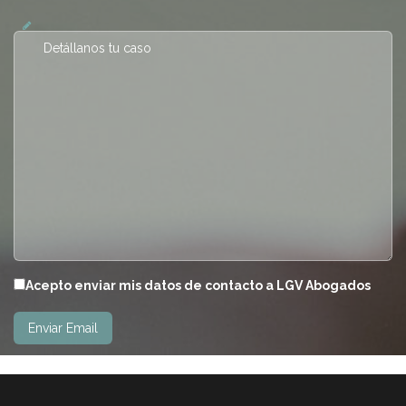
Acepto enviar mis datos de contacto a LGV Abogados
Please leave this field empty.