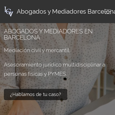
Abogados y Mediadores Barcelon
ABOGADOS Y MEDIADORES EN
BARCELONA
Mediación civil y mercantil.
Asesoramiento jurídico multidisciplinar a
personas físicas y PYMES.
¿Hablamos de tu caso?